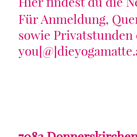
Hier findest du die 
Für Anmeldung, Quer
sowie Privatstunden 
you[@]dieyogamatte.
7082 Donnerskirche